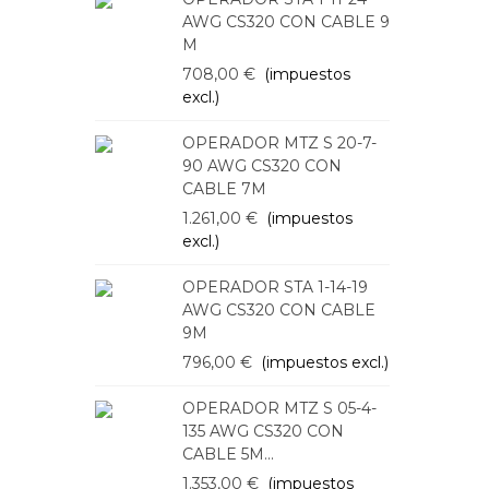
AWG CS320 CON CABLE 9
H
M
C
708,00 €
(impuestos
1
excl.)
e
OPERADOR MTZ S 20-7-
O
90 AWG CS320 CON
1
CABLE 7M
C
1.261,00 €
(impuestos
1
excl.)
e
OPERADOR STA 1-14-19
O
AWG CS320 CON CABLE
8
9M
796,00 €
(impuestos excl.)
O
5
OPERADOR MTZ S 05-4-
E
135 AWG CS320 CON
3
CABLE 5M...
e
1.353,00 €
(impuestos