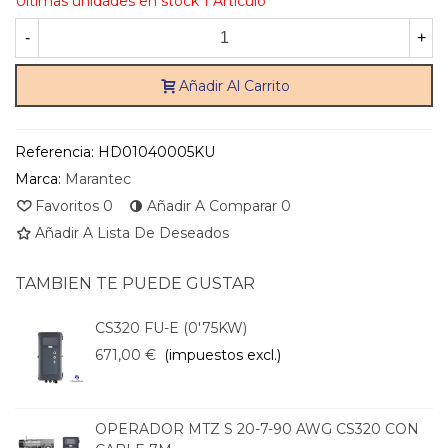
Últimas unidades en stock
1 Artículo
-
+
Añadir Al Carrito
Referencia:
HD01040005KU
Marca:
Marantec
Favoritos
0
Añadir A Comparar
0
Añadir A Lista De Deseados
TAMBIEN TE PUEDE GUSTAR
CS320 FU-E (0'75KW)
671,00 €
(impuestos excl.)
OPERADOR MTZ S 20-7-90 AWG CS320 CON